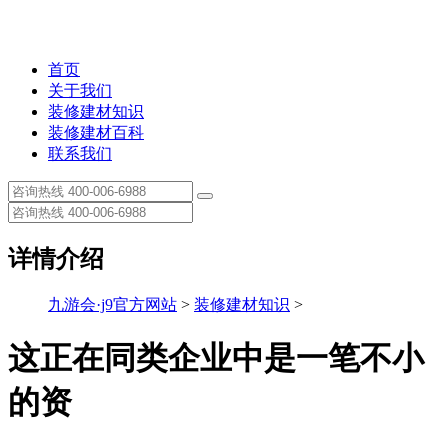
首页
关于我们
装修建材知识
装修建材百科
联系我们
详情介绍
九游会·j9官方网站
>
装修建材知识
>
这正在同类企业中是一笔不小
的资