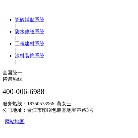
瓷砖铺贴系统
|
防水修缮系统
|
工程建材系统
|
涂料装饰系统
|
全国统一
咨询热线
400-006-6988
服务热线：18350578966 黄女士
公司地址：晋江市印刷包装基地宝声路3号
网站地图